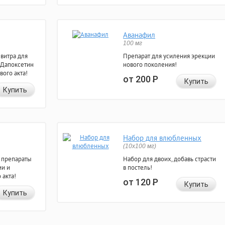
Аванафил
100 мг
евитра для
Препарат для усиления эрекции
 Дапоксетин
нового поколения!
вого акта!
от 200
Р
Купить
Купить
Набор для влюбленных
(10х100 мг)
 препараты
Набор для двоих, добавь страсти
ии и
в постель!
 акта!
от 120
Р
Купить
Купить