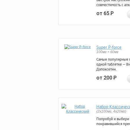
совместимость с ал
от 65
Р
Super P-force
100мг + 60мг
Самые популярные 
одной таблетке — Ви
Дапоксетин.
от 200
Р
Набор Классичес
(2x100мг, 4x20мг)
Попробуй и выбери
понравившийся преп