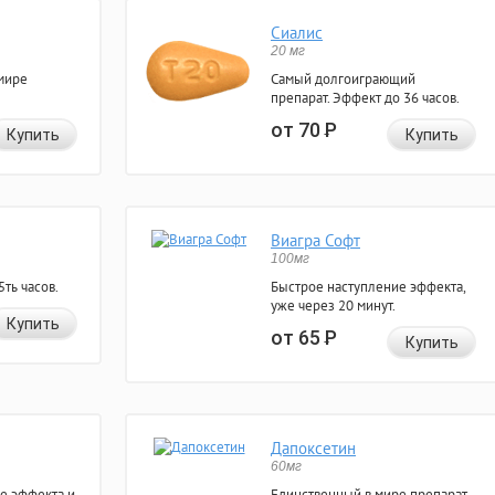
Сиалис
20 мг
мире
Самый долгоиграющий
препарат. Эффект до 36 часов.
от 70
Р
Купить
Купить
Виагра Софт
100мг
ть часов.
Быстрое наступление эффекта,
уже через 20 минут.
Купить
от 65
Р
Купить
Дапоксетин
60мг
е эффекта и
Единственный в мире препарат