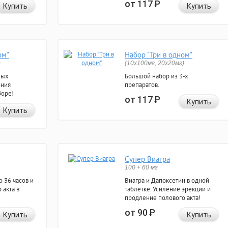
от 117
Р
Купить
Купить
ом"
Набор "Три в одном"
)
(10x100мг, 20x20мг)
ных
Большой набор из 3-х
ения
препаратов.
боре!
от 117
Р
Купить
Купить
Супер Виагра
100 + 60 мг
 36 часов и
Виагра и Дапоксетин в одной
 акта в
таблетке. Усиление эрекции и
продление полового акта!
от 90
Р
Купить
Купить