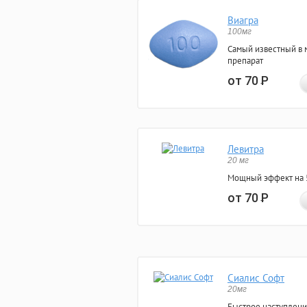
Виагра
100мг
Самый известный в 
препарат
от 70
Р
Левитра
20 мг
Мощный эффект на 5
от 70
Р
Сиалис Софт
20мг
Быстрое наступлени