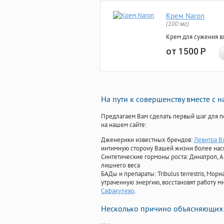
Крем Naron
(100 мг)
Крем для сужения в
от 1500
Р
На пути к совершенству вместе с 
Предлагаем Вам сделать первый шаг для п
на нашем сайте:
Дженерики известных брендов:
Левитра В
интимную сторону Вашей жизни более на
Синтетические гормоны роста
: Динатроп, 
лишнего веса
БАДы и препараты:
Tribulus terrestris, М
утраченную энергию, восстановят работу мн
Сафакулево
.
Несколько причино объясняющих 