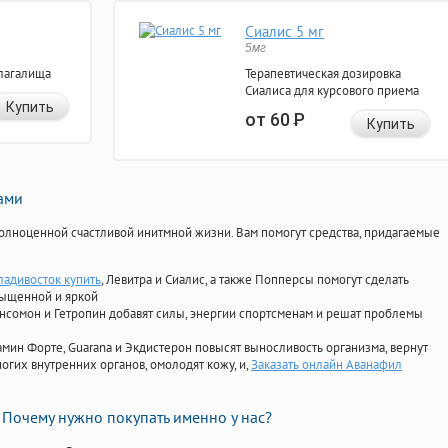
Сиалис 5 мг
5мг
лагалища
Терапевтическая дозировка
Сиалиса для курсового приема
Купить
от 60
Р
Купить
нами
олноценной счастливой инитмной жизни. Вам помогут средства, придагаемые
ладивосток купить
, Левитра и Сиалис, а также Попперсы помогут сделать
сыщенной и яркой
Ансомон и Гетропин добавят силы, энергии спортсменам и решат проблемы
ориамин Форте, Guarana и Экдистерон повысят выносливость организма, вернут
огих внутренних органов, омолодят кожу, и,
Заказать онлайн Аванафил
Почему нужно покупать именно у нас?