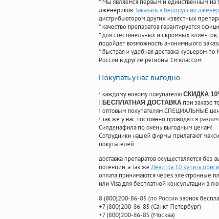
* Мы являемся первым и единственным на 
дженериков
Заказать в белоруссии джене
дистрибьютором других известных препар
* качество препаратов гарантируется офи
* для стестинельных и скромных клиентов,
подойдет возможность анонимныого заказа
* быстрая и удобная доставка курьером по 
России в другие регионы 1м классом
Покупать у нас выгодно
! каждому новому покупателю
СКИДКА 1
!
при заказе т
БЕСПЛАТНАЯ ДОСТАВКА
! оптовым покупателям СПЕЦИАЛЬНЫЕ цены
! так же у нас постоянно проводятся раз
Силденафила по очень выгодным ценам!
Cотрудники нашей фирмы прилагают макси
покупателей
доставка препаратов осуществляется без в
потенции, а так же
Левитра 10 купить ориг
оплата принимаются через электронные пл
или Visa для бесплатной консультации в л
8
(800
)200-86-85
(
по России звонок беспла
+7
(800
)200-86-85
(
Санкт-Петербург)
+7
(800
)200-86-85
(
Москва)