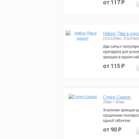
от 117
Р
Набор "Два в одн
(10x100мг, 10x20мг
Два самых популяр
препарата для усил
эрекции в одном на
от 115
Р
Супер Сиалис
20мг + 60мг
Усиление эрекции до
продление полового
одной таблетке.
от 90
Р