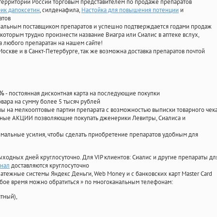
территории России торговым представителем по продаже препаратов
рик дапоксетин
, силденафила
,
Настойка для повышения потенции
и
атов
циальным поставщиком препаратов и успешно подтверждается годами продаж
 которым трудно произнести название Виагра или Сиалис в аптеке вслух,
 любого препаратан на нашем сайте!
Москве и в Санкт-Петербурге, так же возможна доставка препаратов почтой
- постоянная дисконтная карта на последующие покупки
0%
овара на сумму более 5 тысяч рублей
 на мелкооптовые партии препарата с возможностью выписки товарного чек
личные АКЦИИ позволяющие покупать дженерики Левитры, Сиалиса и
мальные усилия, чтобы сделать приобретение препаратов удобным для
ыходных дней круглосуточно. Для VIP клиентов: Сиалис и другие препараты дл
инал
доставляются круглосуточно
атежные системы Яндекс Деньги, Web Money и с банковских карт Master Card
юбое время можно обратиться
»
по многоканальным телефонам:
тный),