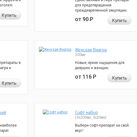
коголем.
для предотвращения
преждевременной эякуляции.
Купить
от 90
Р
Купить
Женская Виагра
100мг
препараты в
Новые, яркие ощущения для
агра и
девушек и женщин.
от 116
Р
Купить
Купить
кий
Софт набор
(3x100мг, 3x20мг)
 наиболее
Выбери софт-препарат на свой
арат.
вкус!